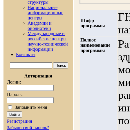
cтруктуры
Национальные
информационные
ГН
центры
Шифр
Академии и
программы
на
библиотеки
Международные и
российские центры
Полное
Ра
научно-технической
наименование
информации
программы
зд
Контакты
мо
Авторизация
ми
Логин:
ра
Пароль:
ин
Запомнить меня
по
Регистрация
Забыли свой пароль?