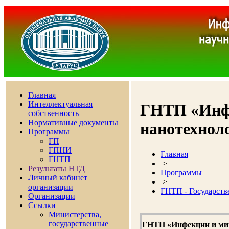
Главная
Интеллектуальная
ГНТП «Инфе
собственность
Нормативные документы
нанотехноло
Программы
ГП
ГПНИ
Главная
ГНТП
>
Результаты НТД
Программы
Личный кабинет
>
организации
ГНТП - Государств
Организации
Ссылки
Министерства,
государственные
ГНТП «Инфекции и мик