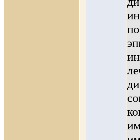
ди
ин
по
эп
ин
ле
ди
со
ко
им
им