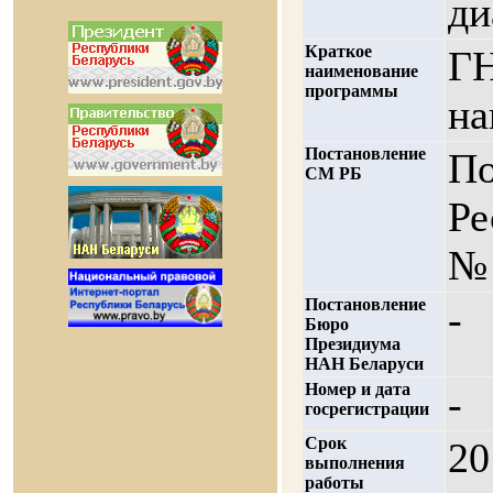
ди
Краткое
ГН
наименование
программы
на
Постановление
По
СМ РБ
Ре
№ 
Постановление
-
Бюро
Президиума
НАН Беларуси
Номер и дата
-
госрегистрации
Срок
20
выполнения
работы