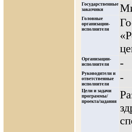
Государственные
Ми
заказчики
Головные
Го
организации-
исполнители
«Р
це
Организации-
-
исполнители
Руководители и
-
ответственные
исполнители
Цели и задачи
Ра
программы/
проекта/задания
зд
сп