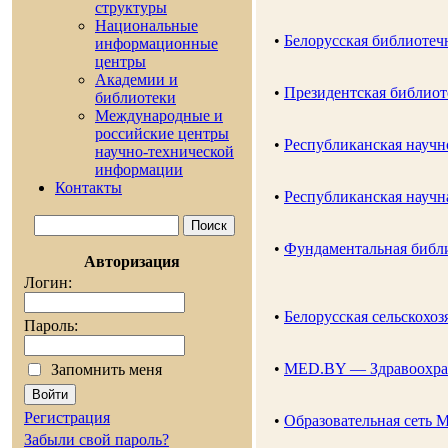
cтруктуры
Национальные
•
Белорусская библиотеч
информационные
центры
Академии и
•
Президентская библиот
библиотеки
Международные и
российские центры
•
Республиканская научн
научно-технической
информации
Контакты
•
Республиканская научн
•
Фундаментальная библ
Авторизация
Логин:
•
Белорусская сельскохоз
Пароль:
•
MED.BY — Здравоохран
Запомнить меня
Регистрация
•
Образовательная сеть 
Забыли свой пароль?