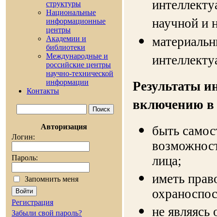
интеллекту
cтруктуры
Национальные
научной и 
информационные
центры
материальн
Академии и
библиотеки
Международные и
интеллекту
российские центры
научно-технической
информации
Результаты и
Контакты
включению в 
Авторизация
быть самос
Логин:
возможност
лица;
Пароль:
иметь прав
Запомнить меня
охраноспо
Регистрация
не являясь
Забыли свой пароль?