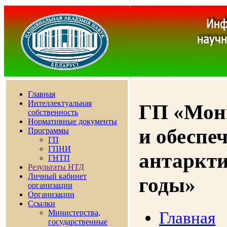
Главная
Интеллектуальная
ГП «Мон
собственность
Нормативные документы
и обеспе
Программы
ГП
ГПНИ
антаркти
ГНТП
Результаты НТД
Личный кабинет
годы»
организации
Организации
Ссылки
Главная
Министерства,
государственные