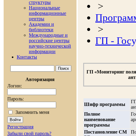
cтруктуры
>
Национальные
информационные
Програм
центры
Академии и
>
библиотеки
Международные и
ГП - Гос
российские центры
научно-технической
информации
Контакты
ГП «Мониторинг поляр
ант
Авторизация
Логин:
Пароль:
ГП
Шифр программы
ан
Запомнить меня
Полное
Го
наименование
ар
программы
Регистрация
Постановление СМ
По
Забыли свой пароль?