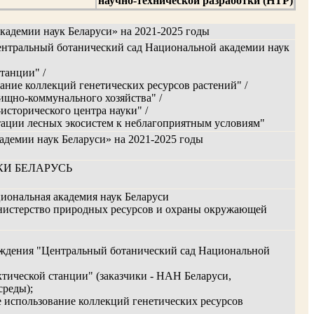
научно-технической разработки (НТР)
адемии наук Беларуси» на 2021-2025 годы
ентральный ботанический сад Национальной академии наук
танции" /
ние коллекций генетических ресурсов растений" /
щно-коммунального хозяйства" /
исторического центра науки" /
тации лесных экосистем к неблагоприятным условиям"
демии наук Беларуси» на 2021-2025 годы
И БЕЛАРУСЬ
иональная академия наук Беларуси
нистерство природных ресурсов и охраны окружающей
еждения "Центральный ботанический сад Национальной
ктической станции" (заказчики - НАН Беларуси,
реды);
 использование коллекций генетических ресурсов