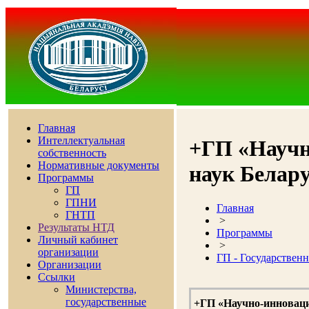
Главная
Интеллектуальная
+ГП «Научн
собственность
Нормативные документы
наук Белару
Программы
ГП
ГПНИ
Главная
ГНТП
>
Результаты НТД
Программы
Личный кабинет
>
организации
ГП - Государствен
Организации
Ссылки
Министерства,
государственные
+ГП «Научно-инноваци