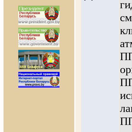
ги
см
кл
ат
ПП
ор
ПП
ис
ла
ПП