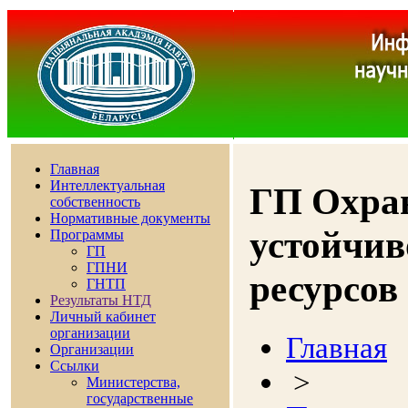
Главная
Интеллектуальная
ГП Охра
собственность
Нормативные документы
устойчив
Программы
ГП
ГПНИ
ресурсов 
ГНТП
Результаты НТД
Личный кабинет
организации
Главная
Организации
Ссылки
>
Министерства,
государственные