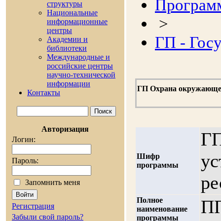
Програм
cтруктуры
Национальные
>
информационные
центры
ГП - Гос
Академии и
библиотеки
Международные и
российские центры
научно-технической
информации
ГП Охрана окружающей
Контакты
Авторизация
ГП
Логин:
ус
Шифр
Пароль:
программы
ре
Запомнить меня
Полное
ПП
Регистрация
наименование
Забыли свой пароль?
программы